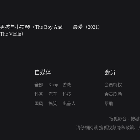
男孩与小提琴（The Boy And
最爱（2021）
The Violin）
自媒体
会员
全部
Kpop
游戏
会员特权
科普
汽车
科技
会员剧场
国风
搞笑
出品人
帮助
搜狐影音
-
搜狐
请仔细阅读
搜狐视频隐私政策
、