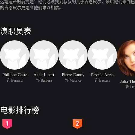
这笔遗产的前提是：他们必须找到叔叔的儿子吉恩皮尔，最后他们来到巴
的吉恩皮尔更是令他们难以相信。
演职员表
Philippe Gaste
Anne Libert
Pierre Danny
Pascale Arcia
饰 Bernard
饰 Barbara
饰 Maurice
饰 Baccara
Julia T
饰 Da
电影排行榜
2
3