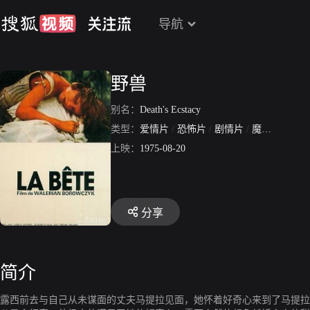
导航
野兽
别名：
Death's Ecstacy
类型：
爱情片
/
恐怖片
/
剧情片
/
魔幻片
/
悬疑
上映：
1975-08-20
分享
简介
露西前去与自己从未谋面的丈夫马提拉见面，她怀着好奇心来到了马提拉