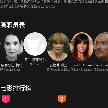
父是个行家，他极大的满足了她的好奇心。露西安然的想象新婚之夜的甜
想到马提拉神秘粹死在他自己的床上。
演职员表
罗兰·阿蒙特尔
饰 Priest
伊丽莎白·柯什
瑟勒芭·琳恩
Lisbeth Hummel
Pierre Be
饰 Virginia Broadhurst
饰 Romilda de l'Esperan
饰 Lucy Broadhurst
电影排行榜
2
3