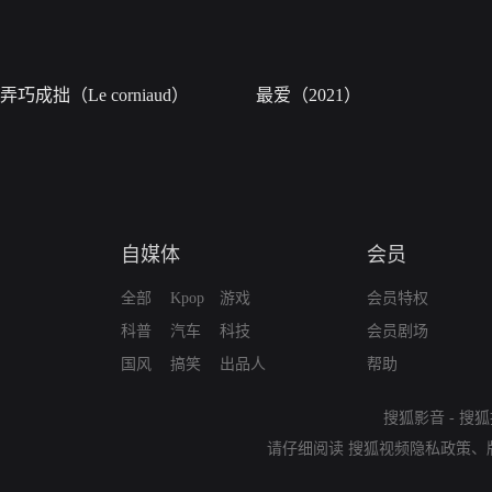
弄巧成拙（Le corniaud）
最爱（2021）
自媒体
会员
全部
Kpop
游戏
会员特权
科普
汽车
科技
会员剧场
国风
搞笑
出品人
帮助
搜狐影音
-
搜狐
请仔细阅读
搜狐视频隐私政策
、