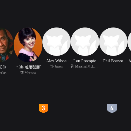
Alex Wilson
Lou Procopio
Phil Borneo
A
饰 Jason
饰 Marshal McLuhan
沃伦
辛迪·威廉姆斯
rlos
饰 Marissa
4
5