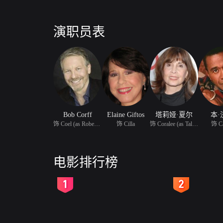
演职员表
Bob Corff
Elaine Giftos
塔莉娅·夏尔
本·
饰 Coel (as Robert Corf
饰 Cilla
饰 Coralee (as Tally Co
饰 Ca
电影排行榜
2
3