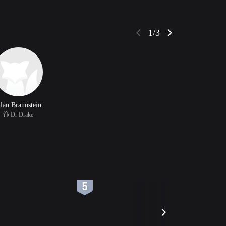
1/3
lan Braunstein
饰 Dr Drake
6
7