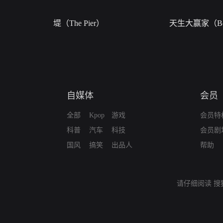
堤（The Pier）
天生大赢家（Bor
自媒体
会员
全部
Kpop
游戏
会员特
科普
汽车
科技
会员剧
国风
搞笑
出品人
帮助
请仔细阅读
搜