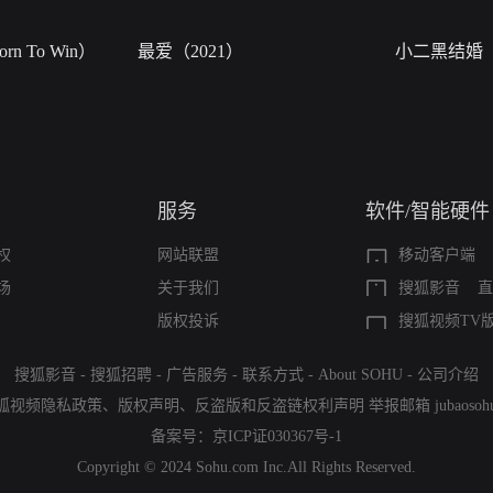
n To Win）
最爱（2021）
小二黑结婚
服务
软件/智能硬件
权
网站联盟
移动客户端
场
关于我们
搜狐影音
直
版权投诉
搜狐视频TV
搜狐影音
-
搜狐招聘
-
广告服务
-
联系方式
-
About SOHU
-
公司介绍
狐视频隐私政策
、
版权声明
、
反盗版和反盗链权利声明
举报邮箱
jubaoso
备案号：
京ICP证030367号-1
Copyright © 2024 Sohu.com Inc.All Rights Reserved.