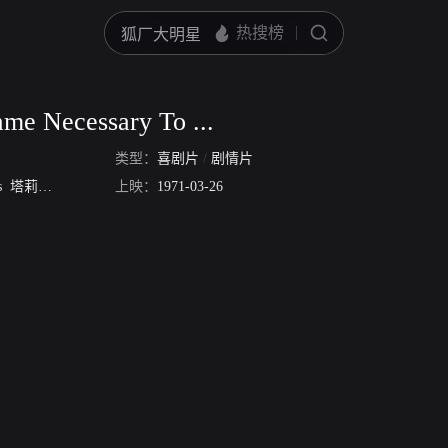
ame Necessary To ...
类型：
喜剧片
/
剧情片
s
塔莉娅·夏尔
本·沃伦
上映：
辛迪·威廉姆斯
1971-03-26
Alex Wilson
Lou Procopio
Phil B