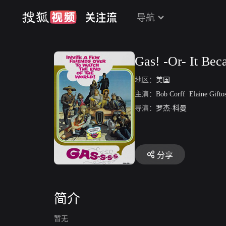
导航
Gas! -Or- It Bec
地区：
美国
主演：
Bob Corff
Elaine Gifto
导演：
罗杰·科曼
分享
简介
暂无