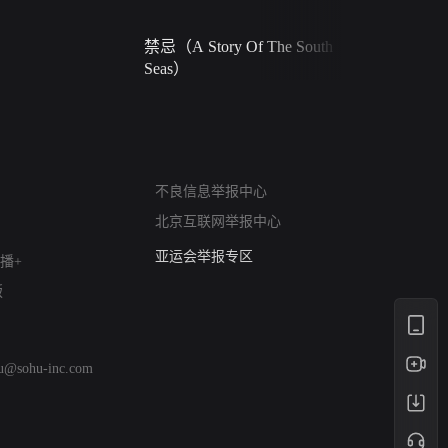
禁忌（A Story Of The South
火球（Ball 
Seas）
网络暴力有害信息举报
不良信息举报中心
12318 文化市场举报
北京互联网举报中心
算法推荐专项举报
亚运会举报专区
播+
涉历史虚无举报
版
网络谣言信息专项
涉政举报入口
涉未成年人举报
hu@sohu-inc.com
清朗自媒体乱象举报
涉民族宗教有害信息举报
清朗·生活服务类内容举报