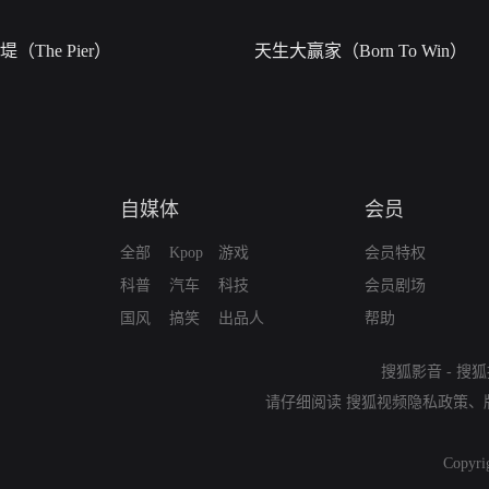
堤（The Pier）
天生大赢家（Born To Win）
自媒体
会员
全部
Kpop
游戏
会员特权
科普
汽车
科技
会员剧场
国风
搞笑
出品人
帮助
搜狐影音
-
搜狐
请仔细阅读
搜狐视频隐私政策
、
Copyri