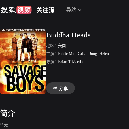
导航
Buddha Heads
地区：
美国
主演：
Eddie Mui
Calvin Jung
Helen Ota
Louise
导演：
Brian T Maeda
分享
简介
暂无