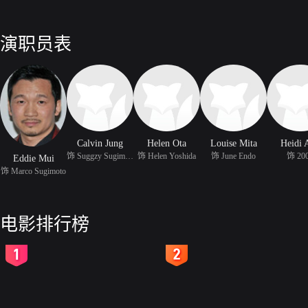
演职员表
Calvin Jung
Helen Ota
Louise Mita
Heidi 
饰 Suggzy Sugimoto
饰 Helen Yoshida
饰 June Endo
饰 20
Eddie Mui
饰 Marco Sugimoto
电影排行榜
2
3