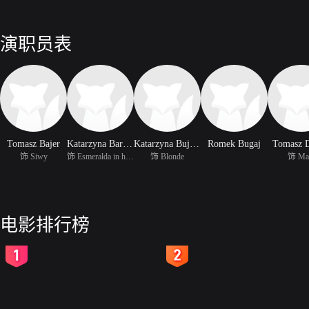
演职员表
Tomasz Bajer
Katarzyna Bargielowska
Katarzyna Bujakiewicz
Romek Bugaj
Tomasz 
饰 Siwy
饰 Esmeralda in horror
饰 Blonde
饰 Ma
电影排行榜
2
3