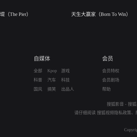
堤（The Pier）
天生大赢家（Born To Win）
自媒体
会员
全部
Kpop
游戏
会员特权
科普
汽车
科技
会员剧场
国风
搞笑
出品人
帮助
搜狐影音
-
搜狐
请仔细阅读
搜狐视频隐私政策
、
Copyri