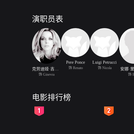
演职员表
Pere Ponce
Luigi Petrucci
饰 Renato
饰 Nicola
克劳迪娅·吉里妮
安娜·
饰 Ginevra
饰 E
电影排行榜
2
3