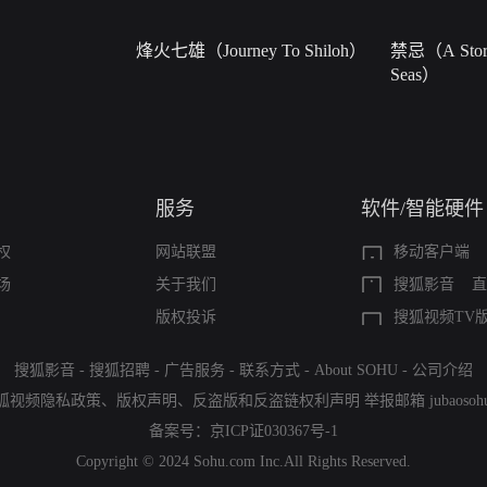
烽火七雄（Journey To Shiloh）
禁忌（A Story
Seas）
服务
软件/智能硬件
权
网站联盟
移动客户端
场
关于我们
搜狐影音
直
版权投诉
搜狐视频TV
搜狐影音
-
搜狐招聘
-
广告服务
-
联系方式
-
About SOHU
-
公司介绍
狐视频隐私政策
、
版权声明
、
反盗版和反盗链权利声明
举报邮箱
jubaoso
备案号：
京ICP证030367号-1
Copyright © 2024 Sohu.com Inc.All Rights Reserved.