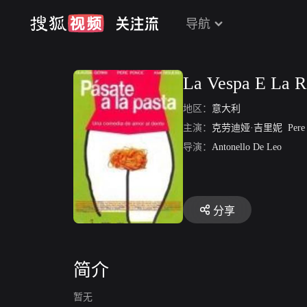
导航
La Vespa E La R
地区：
意大利
主演：
克劳迪娅·吉里妮
Pere
导演：
Antonello De Leo
分享
简介
暂无