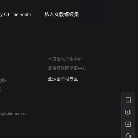
 Of The South
私人女教练续集
小二黑结
网络暴力有害信息举报
不良信息举报中心
12318 文化市场举报
北京互联网举报中心
算法推荐专项举报
亚运会举报专区
播+
涉历史虚无举报
版
网络谣言信息专项
涉政举报入口
涉未成年人举报
hu@sohu-inc.com
清朗自媒体乱象举报
涉民族宗教有害信息举报
清朗·生活服务类内容举报