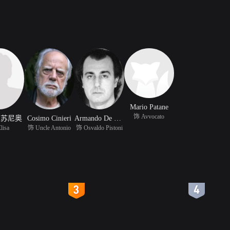
Mario Patane
饰 Avvocato
里苏尼奥
Cosimo Cinieri
Armando De Razza
lisa
饰 Uncle Antonio
饰 Osvaldo Pistoni
4
5