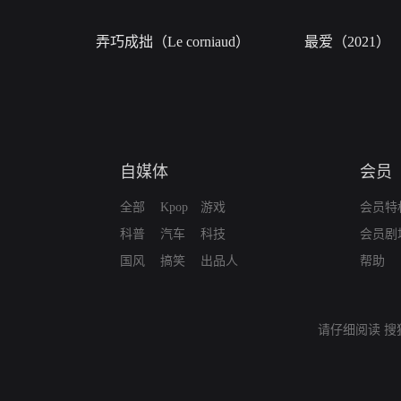
弄巧成拙（Le corniaud）
最爱（2021）
自媒体
会员
全部
Kpop
游戏
会员特
科普
汽车
科技
会员剧
国风
搞笑
出品人
帮助
请仔细阅读
搜