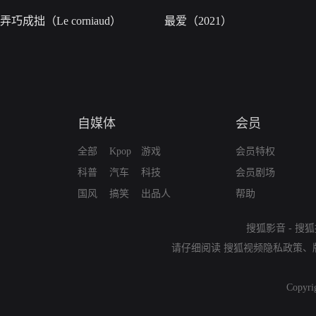
弄巧成拙（Le corniaud）
最爱（2021）
自媒体
会员
全部
Kpop
游戏
会员特权
科普
汽车
科技
会员剧场
国风
搞笑
出品人
帮助
搜狐影音
-
搜狐
请仔细阅读
搜狐视频隐私政策
、
Copyri