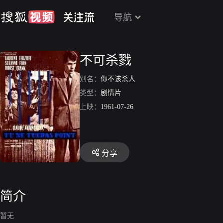
导航
不可杀戮
别名：
你不该杀人
类型：
剧情片
上映：
1961-07-26
分享
简介
暂无