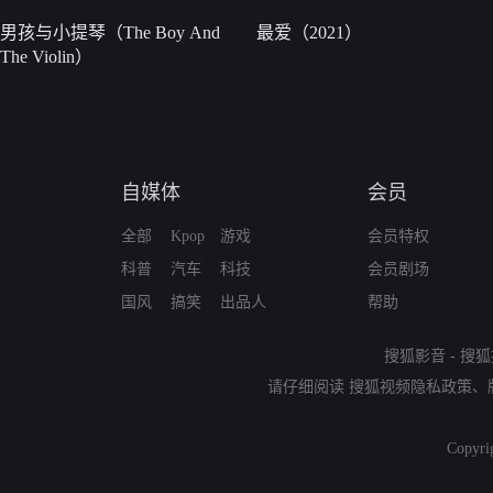
男孩与小提琴（The Boy And
最爱（2021）
The Violin）
自媒体
会员
全部
Kpop
游戏
会员特权
科普
汽车
科技
会员剧场
国风
搞笑
出品人
帮助
搜狐影音
-
搜狐
请仔细阅读
搜狐视频隐私政策
、
Copyri