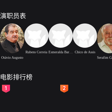
演职员表
Rubens Correia
Esmeralda Barros
Chico de Assis
Otávio Augusto
电影排行榜
2
3