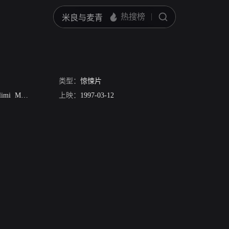
类型：
惊悚片
imi
Mohamed Delimi
上映：
弗朗西斯·贝尔兰德
1997-03-12
文森特·林顿
克洛蒂尔·蔻洛