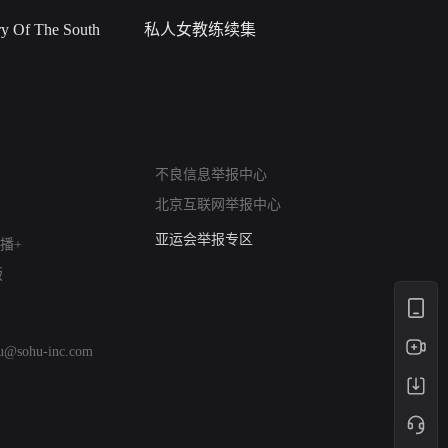
 Of The South
私人女教练续集
小二黑结
网络暴力有害信息举报
不良信息举报中心
12318 文化市场举报
北京互联网举报中心
算法推荐专项举报
亚运会举报专区
播+
涉历史虚无举报
版
网络谣言信息专项
涉政举报入口
涉未成年人举报
hu@sohu-inc.com
清朗自媒体乱象举报
涉民族宗教有害信息举报
清朗·生活服务类内容举报
清朗春节网络环境整治