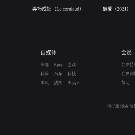
弄巧成拙（Le corniaud）
最爱（2021）
自媒体
会员
全部
Kpop
游戏
会员特
科普
汽车
科技
会员剧
国风
搞笑
出品人
帮助
请仔细阅读
搜