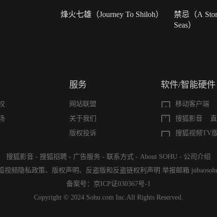
烽火七雄（Journey To Shiloh）
禁忌（A Story
Seas）
服务
软件/智能硬件
权
网站联盟
移动客户端
场
关于我们
搜狐影音
直
版权投诉
搜狐视频TV
搜狐影音
-
搜狐招聘
-
广告服务
-
联系方式
-
About SOHU
-
公司介绍
狐视频隐私政策
、
版权声明
、
反盗版和反盗链权利声明
举报邮箱
jubaoso
备案号：
京ICP证030367号-1
Copyright © 2024 Sohu.com Inc.All Rights Reserved.