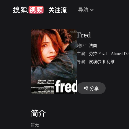
导航
Fred
地区：
法国
主演：
劳拉·Favali
Ahmed Del
导演：
皮埃尔·祖利维
分享
简介
暂无