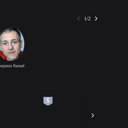
1/2
enjamin Rataud
6
7