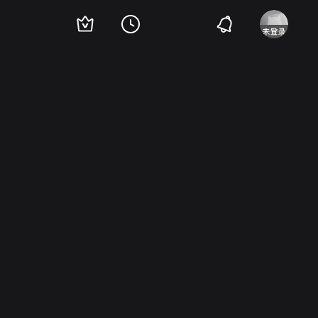
罗什迪·泽姆
Francis Frappat
Benjamin Rataud
Albert Dray
Joël Chapron
Fr