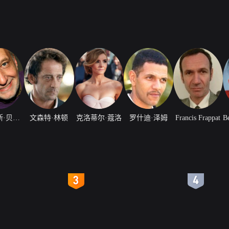
弗朗西斯·贝尔兰德
文森特·林顿
克洛蒂尔·蔻洛
罗什迪·泽姆
Francis Frappat
B
4
5