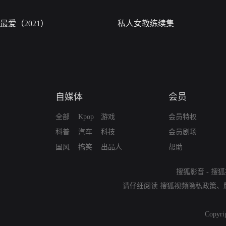
最爱（2021）
私人女教练续集
自媒体
会员
全部
Kpop
游戏
会员特权
科普
汽车
科技
会员剧场
国风
搞笑
出品人
帮助
搜狐影音
-
搜狐
请仔细阅读
搜狐视频隐私政策
、
Copyri