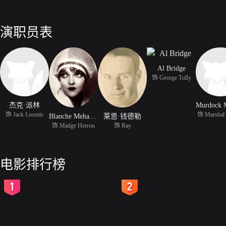
演职员表
Al Bridge
饰 George Tully
杰克·派林
饰 Jack Loomis
饰 Marshal
Blanche Mehaffey
莱恩·钱德勒
饰 Madge Herron
饰 Ray
电影排行榜
2
3