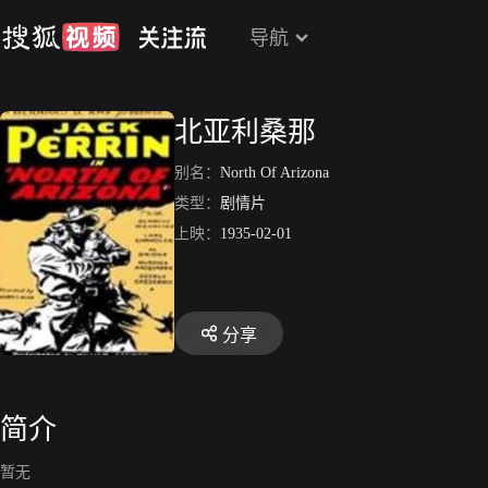
导航
北亚利桑那
别名：
North Of Arizona
类型：
剧情片
上映：
1935-02-01
分享
简介
暂无