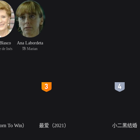
Blasco
Ana Labordeta
 de Inés
饰 Marian
4
5
n To Win）
最爱（2021）
小二黑结婚