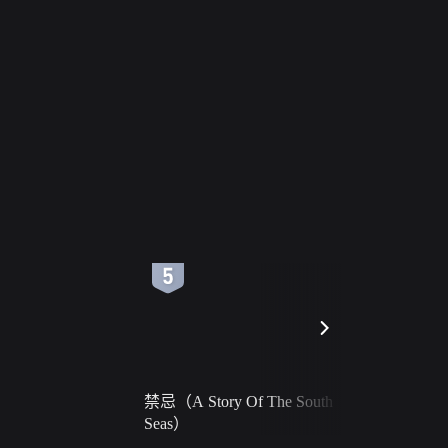
6
7
禁忌（A Story Of The South
火球（Ball 
Seas）