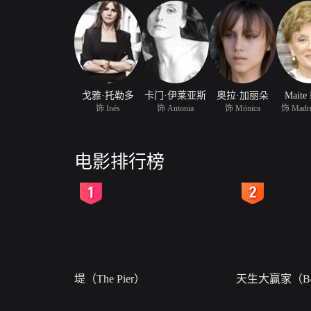
戈雅·托勒多
卡门·伊莱亚斯
奥拉·加丽朵
Maite 
饰 Inés
饰 Antonia
饰 Mónica
饰 Madre
电影排行榜
2
3
堤（The Pier）
天生大赢家（Bor