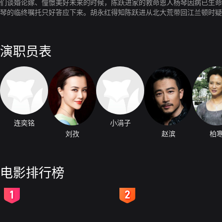
们谈婚论嫁、憧憬美好未来的时候，陈跃进家的救命恩人杨琴因病已生命
琴的临终嘱托只好答应下来。胡永红得知陈跃进从北大荒带回江兰顿时疑
的女儿留在北京，陈父要求陈跃进兑现对死者的承诺立刻与江兰结婚。
演职员表
连奕铭
小涓子
刘孜
赵滨
柏
电影排行榜
2
3