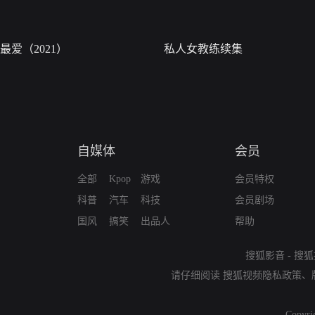
最爱（2021）
私人女教练续集
自媒体
会员
全部
Kpop
游戏
会员特权
科普
汽车
科技
会员剧场
国风
搞笑
出品人
帮助
搜狐影音
-
搜狐
请仔细阅读
搜狐视频隐私政策
、
Copyri