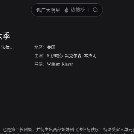
六季
/
法律与秩序第6季
地区：
美国
主演：
S·伊帕莎·默克尔森
本杰明·布拉特
萨姆·沃特
导演：
William Klayer
长剧集，并衍生出两部姊妹剧《法律与秩序：特殊受害人单元》（Law & Orde