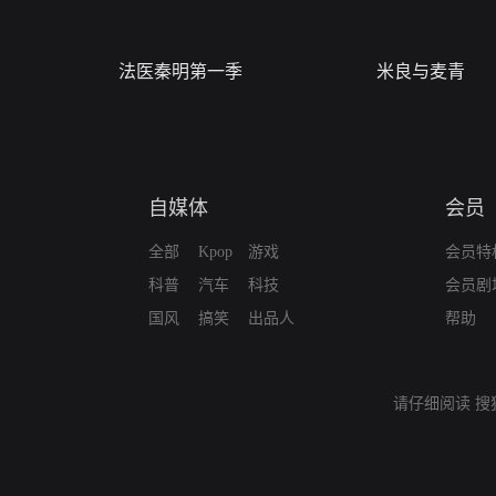
法医秦明第一季
米良与麦青
自媒体
会员
全部
Kpop
游戏
会员特
科普
汽车
科技
会员剧
国风
搞笑
出品人
帮助
请仔细阅读
搜