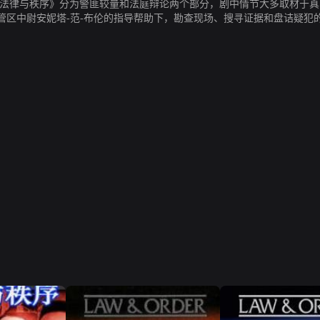
 Intent）。 《法律与秩序》分为警匪较量和法庭辩论两个部分，剧中情节大
）两位警探，在管区中尉安妮塔-范-布伦的指导帮助下，勘查现场、搜寻证据和
亚（Alexandra Borgia）依据繁琐复杂的法律程序，在亚瑟-布兰奇（Ar
须遵循的法律程序和抽丝剥茧层层深入的调查，不断考验着几位主人公的