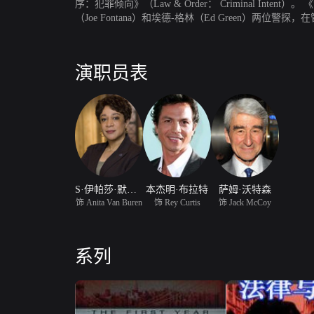
序：犯罪倾向》（Law & Order： Criminal
（Joe Fontana）和埃德-格林（Ed Green
上，助理杰克-麦考伊（Jack McCoy）和亚历山德拉-鲍吉
案件简单明了，但大多数却是错综复杂，曲折离奇，必
中，他们还必须竭力寻找生活与工作的平衡点。
演职员表
S·伊帕莎·默克尔森
本杰明·布拉特
萨姆·沃特森
饰 Anita Van Buren
饰 Rey Curtis
饰 Jack McCoy
系列