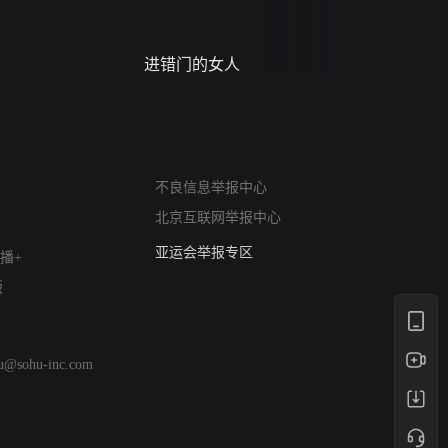
进错门的女人
请君入梦
网络暴力有害信息举报
不良信息举报中心
12318 文化市场举报
北京互联网举报中心
算法推荐专项举报
亚运会举报专区
播+
涉历史虚无举报
版
网络谣言信息专项
涉政举报入口
涉未成年人举报
hu@sohu-inc.com
清朗自媒体乱象举报
涉民族宗教有害信息举报
清朗·生活服务类内容举报