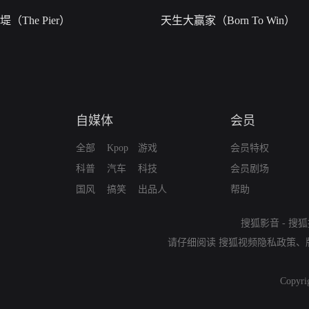
堤（The Pier）
天生大赢家（Born To Win）
自媒体
会员
全部
Kpop
游戏
会员特权
科普
汽车
科技
会员剧场
国风
搞笑
出品人
帮助
搜狐影音
-
搜狐
请仔细阅读
搜狐视频隐私政策
、
Copyri