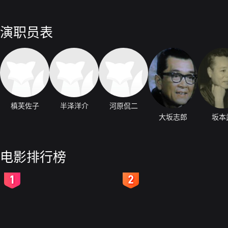
演职员表
槙芙佐子
半泽洋介
河原侃二
大坂志郎
坂本
电影排行榜
2
3