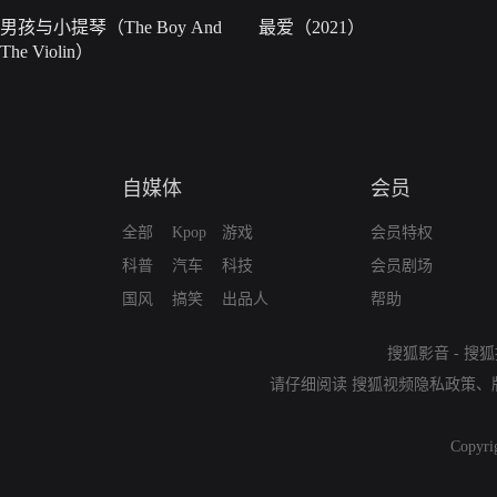
男孩与小提琴（The Boy And
最爱（2021）
The Violin）
自媒体
会员
全部
Kpop
游戏
会员特权
科普
汽车
科技
会员剧场
国风
搞笑
出品人
帮助
搜狐影音
-
搜狐
请仔细阅读
搜狐视频隐私政策
、
Copyri