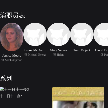
演职员表
Joshua McDonald
Mary Sellers
Tom Mojack
David Br
饰 Michael Terenzi
饰 Helen
饰 Pet
Jessica Moore
饰 Sarah Asproon
系列
十一日十一夜2