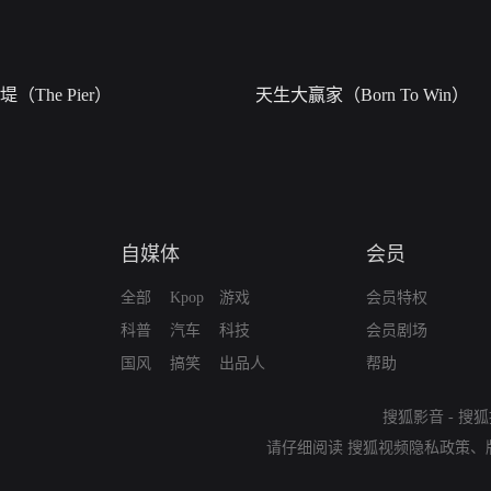
堤（The Pier）
天生大赢家（Born To Win）
自媒体
会员
全部
Kpop
游戏
会员特权
科普
汽车
科技
会员剧场
国风
搞笑
出品人
帮助
搜狐影音
-
搜狐
请仔细阅读
搜狐视频隐私政策
、