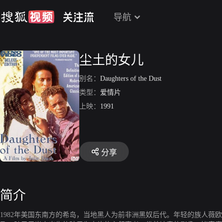
导航
尘土的女儿
别名：
Daughters of the Dust
类型：
爱情片
上映：
1991
分享
简介
1982年美国东南方的希岛，当地黑人为前非洲黑奴后代。年轻的族人