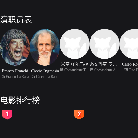
演职员表
米莫·帕尔马拉
杰安科莫·罗西·斯图尔特
Carlo R
饰 Comandante Tiger
饰 Comandante del Lager
饰 Otto 
Franco Franchi
Ciccio Ingrassia
饰 Franco La Rapa
饰 Ciccio La Rapa
电影排行榜
2
3