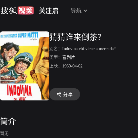
导航
猜猜谁来倒茶？
别名：
Indovina chi viene a merenda?
类型：
喜剧片
上映：
1969-04-02
分享
简介
暂无