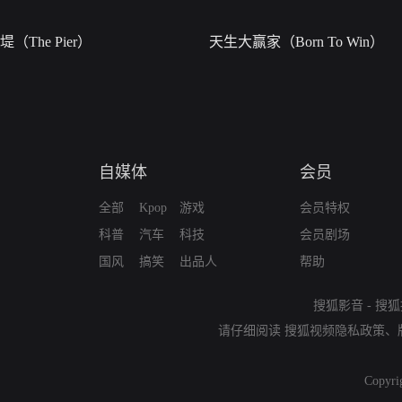
堤（The Pier）
天生大赢家（Born To Win）
自媒体
会员
全部
Kpop
游戏
会员特权
科普
汽车
科技
会员剧场
国风
搞笑
出品人
帮助
搜狐影音
-
搜狐
请仔细阅读
搜狐视频隐私政策
、
Copyri