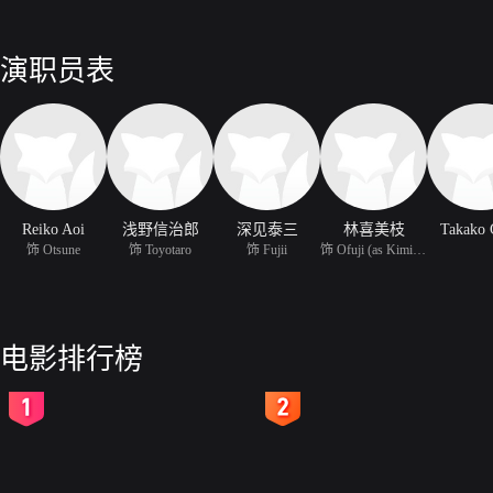
演职员表
Reiko Aoi
浅野信治郎
深见泰三
林喜美枝
Takako 
饰 Otsune
饰 Toyotaro
饰 Fujii
饰 Ofuji (as Kimiko Hay
电影排行榜
2
3