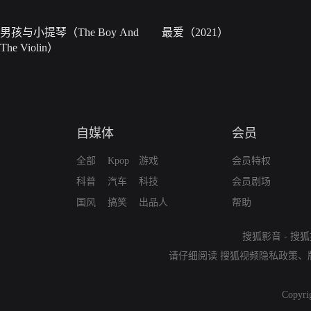
男孩与小提琴（The Boy And
最爱（2021）
The Violin）
自媒体
会员
全部
Kpop
游戏
会员特权
科普
汽车
科技
会员剧场
国风
搞笑
出品人
帮助
搜狐影音
-
搜狐
请仔细阅读
搜狐视频隐私政策
、
Copyri