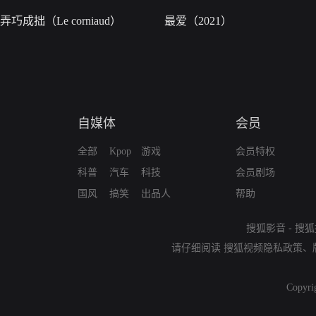
弄巧成拙（Le corniaud）
最爱（2021）
自媒体
会员
全部
Kpop
游戏
会员特权
科普
汽车
科技
会员剧场
国风
搞笑
出品人
帮助
搜狐影音
-
搜狐
请仔细阅读
搜狐视频隐私政策
、
Copyri