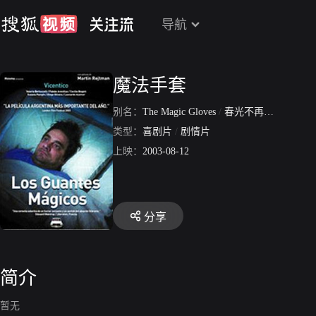
导航
魔法手套
别名：
The Magic Gloves
/
春光不再的时代
类型：
喜剧片
/
剧情片
上映：
2003-08-12
分享
简介
暂无