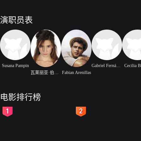
演职员表
Susana Pampin
Gabriel Fernández Capello
Cecilia B
瓦莱丽亚·伯图西莉
Fabian Arenillas
电影排行榜
2
3