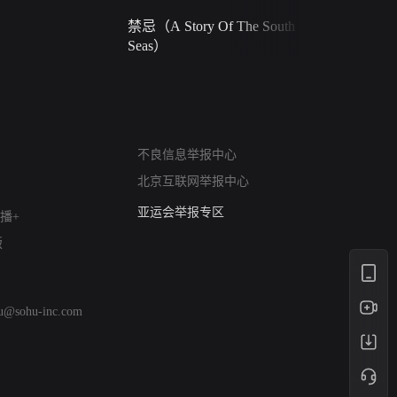
禁忌（A Story Of The South
火球（Ball 
Seas）
网络暴力有害信息举报
不良信息举报中心
12318 文化市场举报
北京互联网举报中心
算法推荐专项举报
亚运会举报专区
播+
涉历史虚无举报
版
网络谣言信息专项
涉政举报入口
涉未成年人举报
hu@sohu-inc.com
清朗自媒体乱象举报
涉民族宗教有害信息举报
清朗·生活服务类内容举报
清朗春节网络环境整治