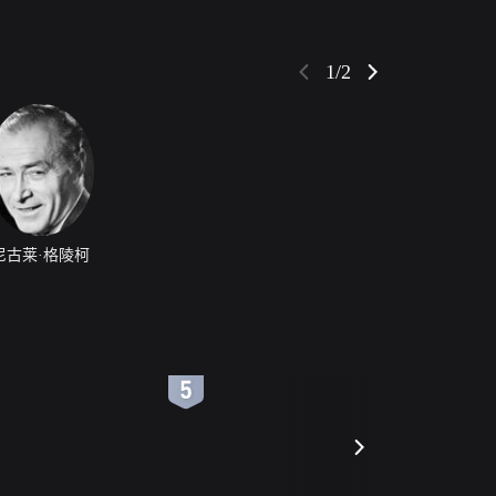
1/2
尼古莱·格陵柯
6
7