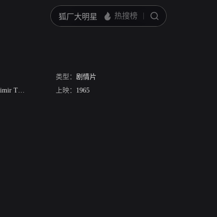
类型：
剧情片
 Treshchalov
Dmitri Smirnov
上映：
1965
Aleksandr Orlov
瓦伦金·佳夫特
Yuri Du