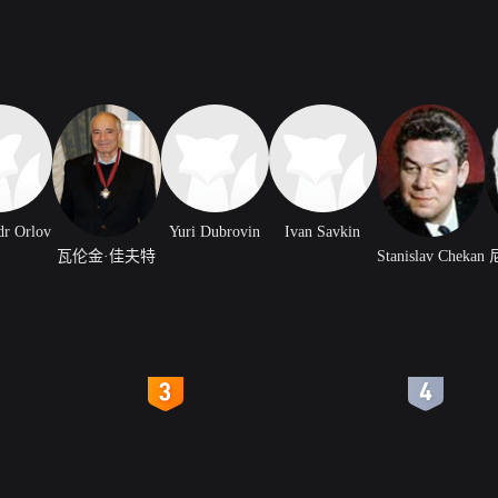
dr Orlov
Yuri Dubrovin
Ivan Savkin
瓦伦金·佳夫特
Stanislav Chekan
4
5