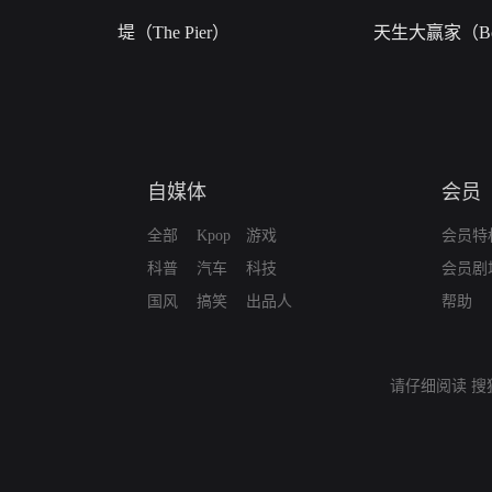
堤（The Pier）
天生大赢家（Bor
自媒体
会员
全部
Kpop
游戏
会员特
科普
汽车
科技
会员剧
国风
搞笑
出品人
帮助
请仔细阅读
搜