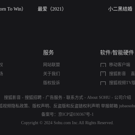
n To Win）
最爱（2021）
小二黑结婚
服务
软件/智能硬件
权
网站联盟
移动客户端
场
关于我们
搜狐影音
直
版权投诉
搜狐视频TV
搜狐影音
-
搜狐招聘
-
广告服务
-
联系方式
-
About SOHU
-
公司介绍
狐视频隐私政策
、
版权声明
、
反盗版和反盗链权利声明
举报邮箱
jubaoso
备案号：
京ICP证030367号-1
Copyright © 2024 Sohu.com Inc.All Rights Reserved.