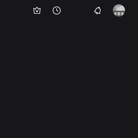
brovin
Ivan Savkin
Stanislav Chekan
尼古莱·格陵柯
Mikhail Bolduman