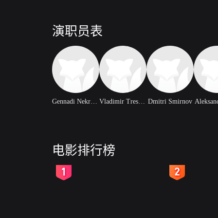
演职员表
Gennadi Nekrasov
Vladimir Treshchalov
Dmitri Smirnov
Aleksan
电影排行榜
2
3