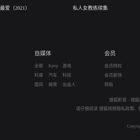
最爱（2021）
私人女教练续集
自媒体
会员
全部
Kpop
游戏
会员特权
科普
汽车
科技
会员剧场
国风
搞笑
出品人
帮助
搜狐影音
-
搜狐
请仔细阅读
搜狐视频隐私政策
、
Copyri