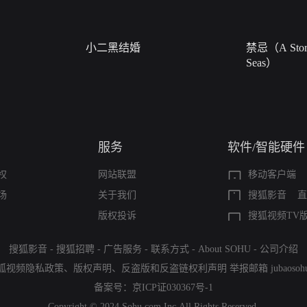
小二黑结婚
禁忌（A Story
Seas）
服务
软件/智能硬件
权
网站联盟
移动客户端
场
关于我们
搜狐影音
直
版权投诉
搜狐视频TV
搜狐影音
-
搜狐招聘
-
广告服务
-
联系方式
-
About SOHU
-
公司介绍
狐视频隐私政策
、
版权声明
、
反盗版和反盗链权利声明
举报邮箱
jubaoso
备案号：
京ICP证030367号-1
Copyright © 2024 Sohu.com Inc.All Rights Reserved.