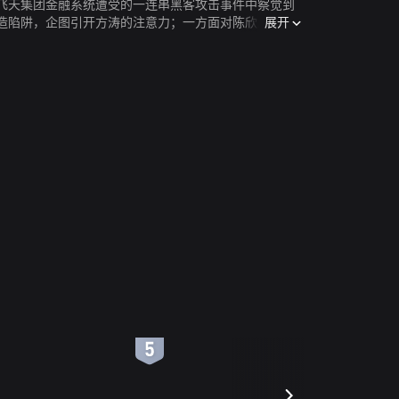
飞天集团金融系统遭受的一连串黑客攻击事件中察觉到
展开
造陷阱，企图引开方涛的注意力；一方面对陈欣展开感
危险使迟小群心惊肉跳并萌生退意，国外犯罪分子的威
免了一次重大的经济损失。事实使陈欣猛醒，与方涛冰
6
7