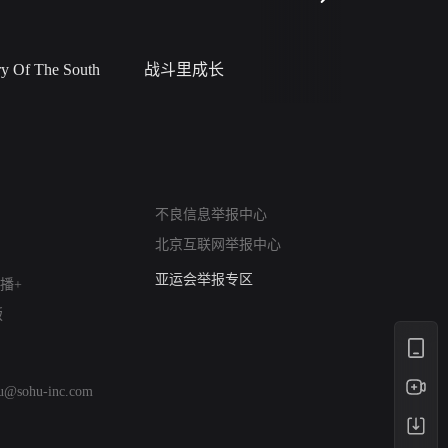
 Of The South
战斗里成长
私人女教
网络暴力有害信息举报
不良信息举报中心
12318 文化市场举报
北京互联网举报中心
算法推荐专项举报
亚运会举报专区
播+
涉历史虚无举报
版
网络谣言信息专项
涉政举报入口
涉未成年人举报
hu@sohu-inc.com
清朗自媒体乱象举报
涉民族宗教有害信息举报