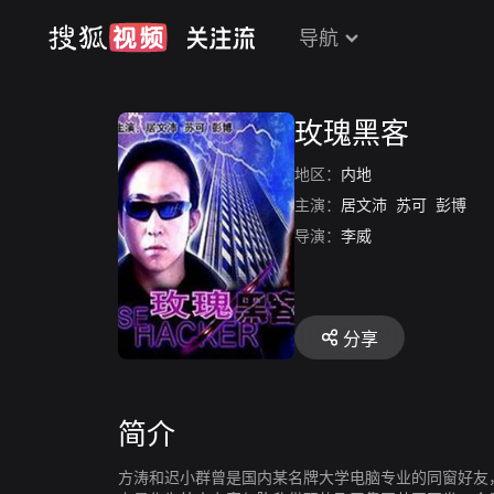
导航
玫瑰黑客
地区：
内地
主演：
居文沛
苏可
彭博
导演：
李威
分享
简介
方涛和迟小群曾是国内某名牌大学电脑专业的同窗好友