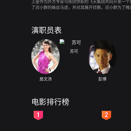
上是作为外方专家与陈欣供职的飞天集团共同开发一个
了迟小群的蛛丝马迹，并对其展开侦察。迟小群为了掩
情攻势，试图使方涛后院起火、无心办案。内外交困的
胁利诱使他欲罢不能，不得不铤而走险。方涛早已布下
释前嫌；而翟小磊则兴奋地走进了网络警察的队伍。
演职员表
苏可
居文沛
彭博
电影排行榜
2
3