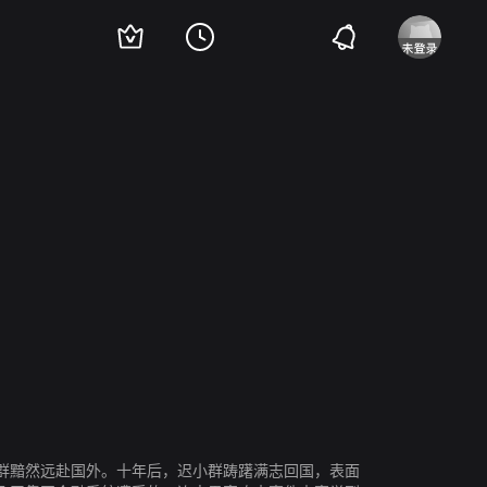
群黯然远赴国外。十年后，迟小群踌躇满志回国，表面