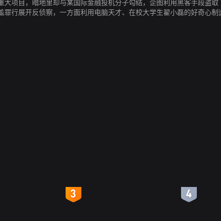
重大项目，暗地里却与某国际金融投机分子勾结，企图利用黑客手段盗取
盖罪行展开反侦察，一方面利用电脑天才、在校大学生翟小磊的好奇心制
方涛顶住压力埋头苦干，抓住了翟小磊，使案情渐趋明朗化。日益逼近的
天罗地网，在翟小磊的协助下，终于在迟小群作案时缉拿归案，使国家避
4
5