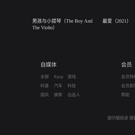
男孩与小提琴（The Boy And
最爱（2021）
The Violin）
自媒体
会员
全部
Kpop
游戏
会员特
科普
汽车
科技
会员剧
国风
搞笑
出品人
帮助
请仔细阅读
搜