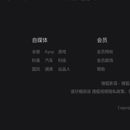
自媒体
会员
全部
Kpop
游戏
会员特权
科普
汽车
科技
会员剧场
国风
搞笑
出品人
帮助
搜狐影音
-
搜狐
请仔细阅读
搜狐视频隐私政策
、
Copyri