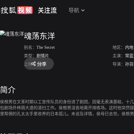
导航
魂荡东洋
别名：
The Secret
地区：
内地
类型：
剧情片
主演：
常蓝
分享
上映：
1987
导演：
孙羽
简介
侯根男在文革时期以工宣传队员的身份进了剧团，因毫无表演基础，十几
包剧场外林荫大道的清扫工作。侯根男沮丧地离开排练场。这时他突然接
里帮佣的孔太太手里收养的日本孤儿。未谈及详情，侯母已去世。侯根男
地从镜中寻找自己做为日本人的特征。他的妻子程满翠多年来一直后悔，
丈夫是个日本人后，态度大变，不等侯根男开口，就出钱替他办了母亲的
遭丈夫责骂。怕丈夫遗弃，只好拼命忍受。邻居和同事们也开始对侯根男