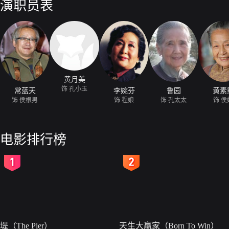
演职员表
与日本使馆取得联系。日方果然为他找到孔太太当年做工的水野家的线索
清。侯根男的希望落了空。他走在晃动的楼梯上，失魂落魄。剧场门前《搭
黄月美
饰 孔小玉
常蓝天
李婉芬
鲁园
黄素
饰 侯根男
饰 程娘
饰 孔太太
饰 侯
电影排行榜
2
3
堤（The Pier）
天生大赢家（Born To Win）