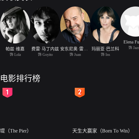
Elena Fu
饰 Jaz
帕兹·维嘉
费雷·马丁内兹
安东尼奥·雷西恩斯
玛丽亚·巴兰科
饰 Lola
饰 Goyito
饰 Juan
饰 Ins
电影排行榜
2
3
堤（The Pier）
天生大赢家（Born To Win）