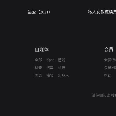
最爱（2021）
私人女教练续
自媒体
会员
全部
Kpop
游戏
会员特
科普
汽车
科技
会员剧
国风
搞笑
出品人
帮助
请仔细阅读
搜