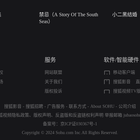
集
禁忌（A Story Of The South
小二黑结婚
Seas）
服务
软件/智能硬件
权
网站联盟
移动客户端
场
关于我们
搜狐影音
直
版权投诉
搜狐视频TV
搜狐影音
-
搜狐招聘
-
广告服务
-
联系方式
-
About SOHU
-
公司介绍
狐视频隐私政策
、
版权声明
、
反盗版和反盗链权利声明
举报邮箱
jubaoso
备案号：
京ICP证030367号-1
Copyright © 2024 Sohu.com Inc.All Rights Reserved.