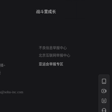
战斗里成长
蝎尾谋杀案（L
scorpione
网络暴力有害信息举报
不良信息举报中心
12318 文化市场举报
北京互联网举报中心
算法推荐专项举报
亚运会举报专区
播+
涉历史虚无举报
版
网络谣言信息专项
涉政举报入口
涉未成年人举报
hu@sohu-inc.com
清朗自媒体乱象举报
涉民族宗教有害信息举报
清朗·生活服务类内容举报