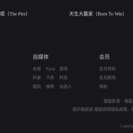
堤（The Pier）
天生大赢家（Born To Win）
自媒体
会员
全部
Kpop
游戏
会员特权
科普
汽车
科技
会员剧场
国风
搞笑
出品人
帮助
搜狐影音
-
搜狐
请仔细阅读
搜狐视频隐私政策
、
Copyri