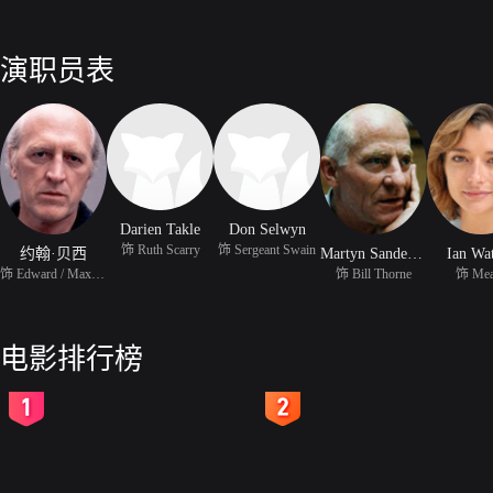
演职员表
Darien Takle
Don Selwyn
饰 Ruth Scarry
饰 Sergeant Swain
约翰·贝西
Martyn Sanderson
Ian Wa
饰 Edward / Max Scarry
饰 Bill Thorne
饰 Mea
电影排行榜
2
3