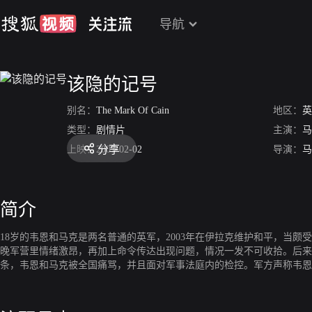
导航
该隐的记号
别名：
The Mark Of Cain
地区：
英
类型：
剧情片
主演：
马
分享
上映：
2007-02-02
导演：
马
简介
18岁的韦恩和马克是两名普通的英军，2003年在伊拉克维护和平，当
晚军营里情绪激昂，再加上命令传达出现问题，情况一发不可收拾。后来
条，韦恩和马克被全国痛骂，并且面对军事法庭内的检控。军方声称韦