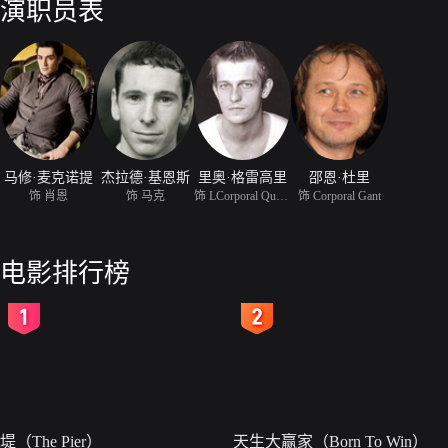
演职员表
马修·麦克诺提
杰拉德·基恩斯
里奥·格雷高里
邵恩·杜里
饰 肖恩
饰 马克
饰 LCorporal Quealy
饰 Corporal Gant
电影排行榜
2
3
堤（The Pier）
天生大赢家（Born To Win）