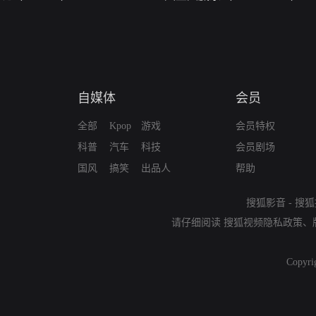
自媒体
会员
全部
Kpop
游戏
会员特权
科普
汽车
科技
会员剧场
国风
搞笑
出品人
帮助
搜狐影音
-
搜狐
请仔细阅读
搜狐视频隐私政策
、
Copyri