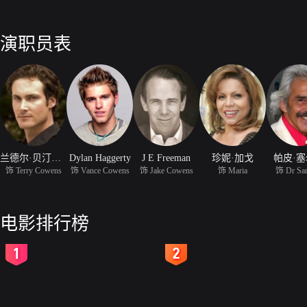
演职员表
兰德尔·贝汀科夫
Dylan Haggerty
J E Freeman
珍妮·加戈
帕皮·
饰 Terry Cowens
饰 Vance Cowens
饰 Jake Cowens
饰 Maria
饰 Dr Sa
电影排行榜
2
3