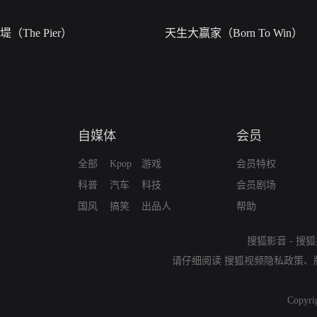
堤（The Pier）
天生大赢家（Born To Win）
自媒体
会员
全部
Kpop
游戏
会员特权
科普
汽车
科技
会员剧场
国风
搞笑
出品人
帮助
搜狐影音
-
搜狐
请仔细阅读
搜狐视频隐私政策
、
Copyri