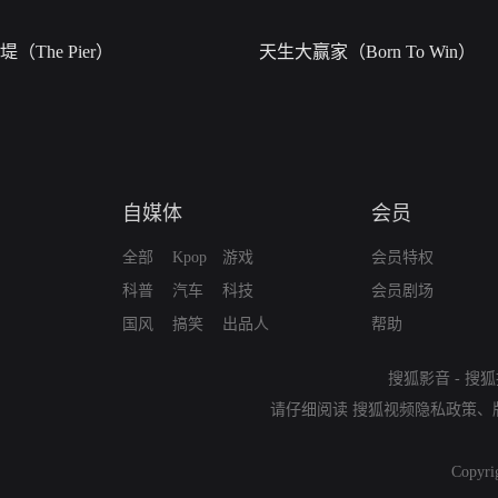
堤（The Pier）
天生大赢家（Born To Win）
自媒体
会员
全部
Kpop
游戏
会员特权
科普
汽车
科技
会员剧场
国风
搞笑
出品人
帮助
搜狐影音
-
搜狐
请仔细阅读
搜狐视频隐私政策
、
Copyri