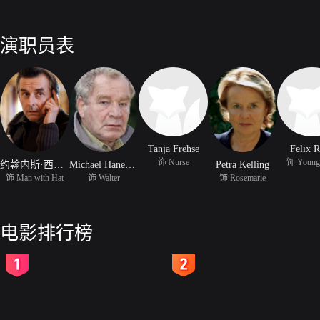
演职员表
Tanja Frehse
Felix 
饰 Nurse
饰 Young
约翰内斯·西伯施耐德
Michael Hanemann
Petra Kelling
饰 Man with Hat
饰 Walter
饰 Rosemarie
电影排行榜
2
3