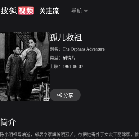
导航
孤儿救祖
别名：
The Orphans Adventure
类型：
剧情片
上映：
1961-06-07
分享
简介
陈小明祖母病逝，邻居李家辉怜明孤苦，欲把她寄养于女友王丽嫦家，惟