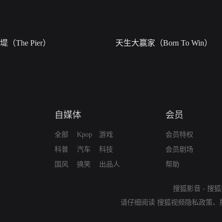
堤（The Pier）
天生大赢家（Born To Win）
自媒体
会员
全部
Kpop
游戏
会员特权
科普
汽车
科技
会员剧场
国风
搞笑
出品人
帮助
搜狐影音
-
搜狐
请仔细阅读
搜狐视频隐私政策
、