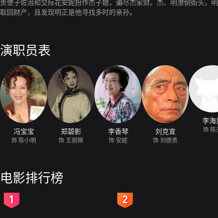
贵使子佐治和交际花安妮扮作杰子媳，骗尽杰家财。杰、明潦倒街头，明
取回财产，且发现明正是他寻找多时的亲孙。
演职员表
李海
饰 陈
冯宝宝
郑碧影
李香琴
刘克宣
饰 陈小明
饰 王丽嫦
饰 安妮
饰 刘德贵
电影排行榜
2
3