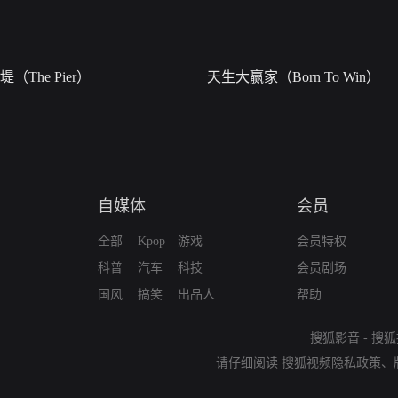
堤（The Pier）
天生大赢家（Born To Win）
自媒体
会员
全部
Kpop
游戏
会员特权
科普
汽车
科技
会员剧场
国风
搞笑
出品人
帮助
搜狐影音
-
搜狐
请仔细阅读
搜狐视频隐私政策
、