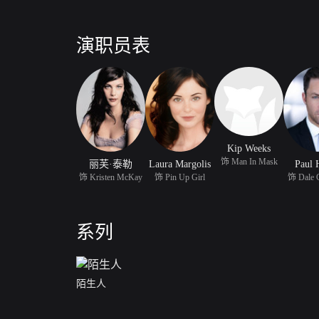
演职员表
Kip Weeks
饰 Man In Mask
丽芙·泰勒
Laura Margolis
Paul 
饰 Kristen McKay
饰 Pin Up Girl
饰 Dale 
系列
陌生人