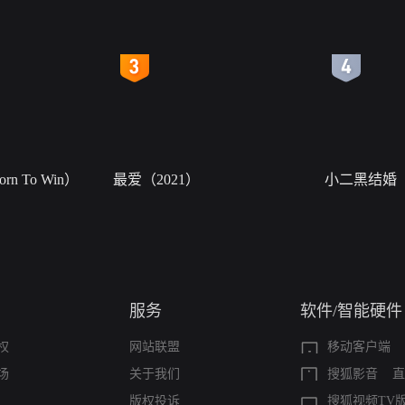
4
5
n To Win）
最爱（2021）
小二黑结婚
服务
软件/智能硬件
权
网站联盟
移动客户端
场
关于我们
搜狐影音
直
版权投诉
搜狐视频TV