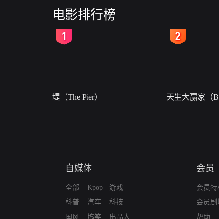
电影排行榜
2
3
堤（The Pier）
天生大赢家（Bor
自媒体
会员
全部
Kpop
游戏
会员特
科普
汽车
科技
会员剧
国风
搞笑
出品人
帮助