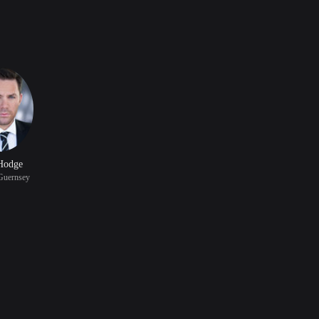
Hodge
Guernsey