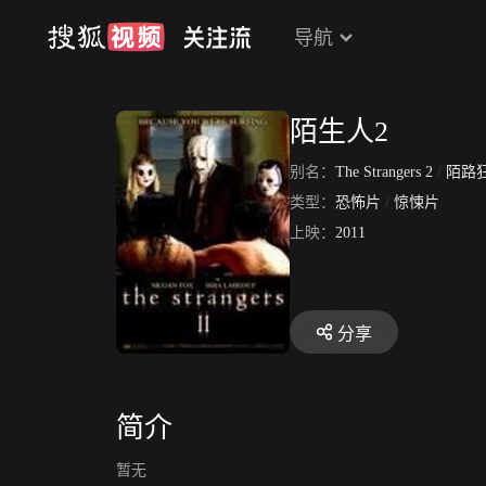
导航
陌生人2
别名：
The Strangers 2
/
陌路
类型：
恐怖片
/
惊悚片
上映：
2011
分享
简介
暂无