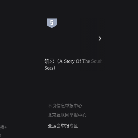
6
7
禁忌（A Story Of The South
火球（Ball 
Seas）
网络暴力有害信息举报
不良信息举报中心
12318 文化市场举报
北京互联网举报中心
算法推荐专项举报
亚运会举报专区
播+
涉历史虚无举报
版