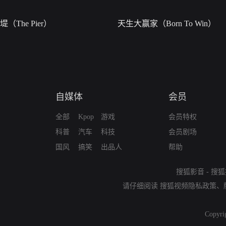
堤（The Pier）
天生大赢家（Born To Win）
自媒体
会员
全部
Kpop
游戏
会员特权
科普
汽车
科技
会员剧场
国风
搞笑
出品人
帮助
搜狐影音
-
搜狐
请仔细阅读
搜狐视频隐私政策
、
Copyri