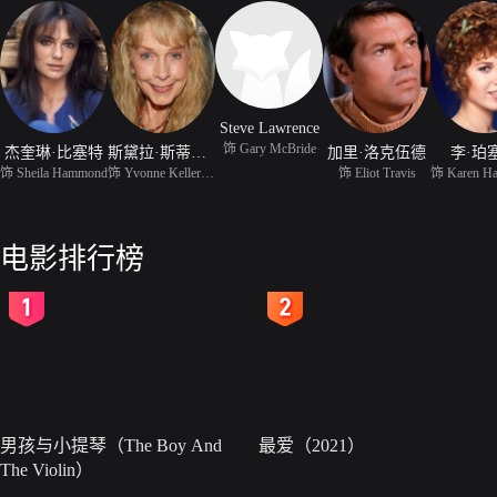
Steve Lawrence
饰 Gary McBride
杰奎琳·比塞特
斯黛拉·斯蒂文斯
加里·洛克伍德
李·珀
饰 Sheila Hammond
饰 Yvonne Kellerman
饰 Eliot Travis
饰 Karen H
电影排行榜
2
3
男孩与小提琴（The Boy And
最爱（2021）
The Violin）