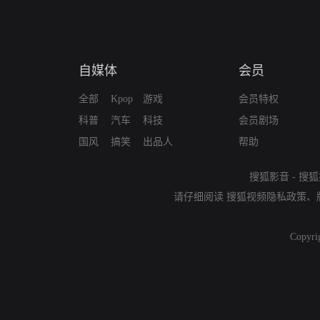
自媒体
会员
全部
Kpop
游戏
会员特权
科普
汽车
科技
会员剧场
国风
搞笑
出品人
帮助
搜狐影音
-
搜狐
请仔细阅读
搜狐视频隐私政策
、
Copyri