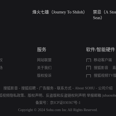
烽火七雄（Journey To Shiloh）
禁忌（A Story
Seas）
服务
软件/智能硬件
权
网站联盟
移动客户端
场
关于我们
搜狐影音
直
版权投诉
搜狐视频TV
搜狐影音
-
搜狐招聘
-
广告服务
-
联系方式
-
About SOHU
-
公司介绍
狐视频隐私政策
、
版权声明
、
反盗版和反盗链权利声明
举报邮箱
jubaoso
备案号：
京ICP证030367号-1
Copyright © 2024 Sohu.com Inc.All Rights Reserved.