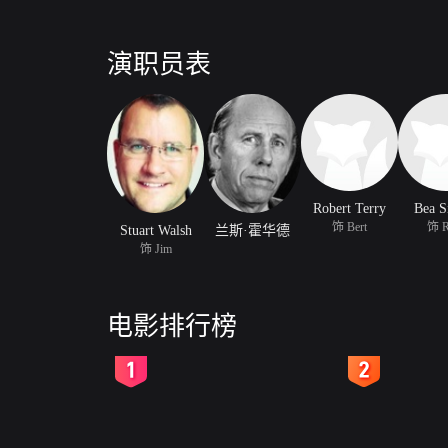
演职员表
Robert Terry
Bea S
饰 Bert
饰 R
Stuart Walsh
兰斯·霍华德
饰 Jim
电影排行榜
2
3