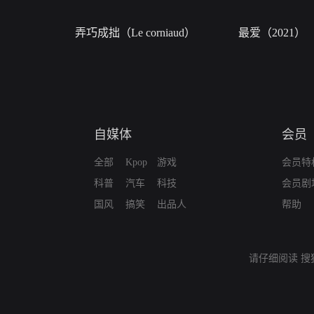
弄巧成拙（Le corniaud）
最爱（2021）
自媒体
会员
全部
Kpop
游戏
会员特
科普
汽车
科技
会员剧
国风
搞笑
出品人
帮助
请仔细阅读
搜