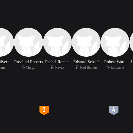
ilvern
Rosalind Roberts
Rachel Romen
Edward Schaaf
Robert Ward
L
ena
饰 Margo
饰 Raven
饰 Red Banion
饰 Ed Crane
4
5