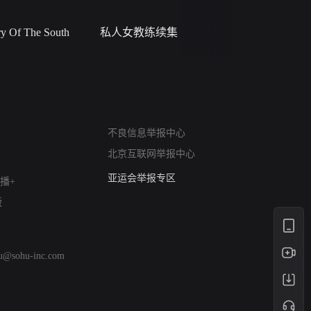
 Of The South
私人女教练续集
小二黑结
网络暴力有害信息举报
不良信息举报中心
12318 文化市场举报
北京互联网举报中心
算法推荐专项举报
亚运会举报专区
播+
涉历史虚无举报
版
网络谣言信息专项
涉政举报入口
涉未成年人举报
hu@sohu-inc.com
清朗自媒体乱象举报
涉民族宗教有害信息举报
清朗·生活服务类内容举报