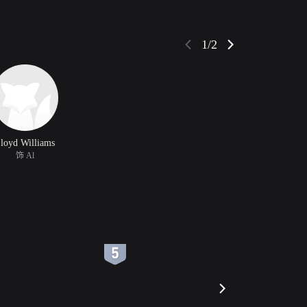
1/2
loyd Williams
饰 Al
6
7