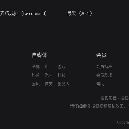
弄巧成拙（Le corniaud）
最爱（2021）
自媒体
会员
全部
Kpop
游戏
会员特权
科普
汽车
科技
会员剧场
国风
搞笑
出品人
帮助
搜狐影音
-
搜狐
请仔细阅读
搜狐视频隐私政策
、
Copyri