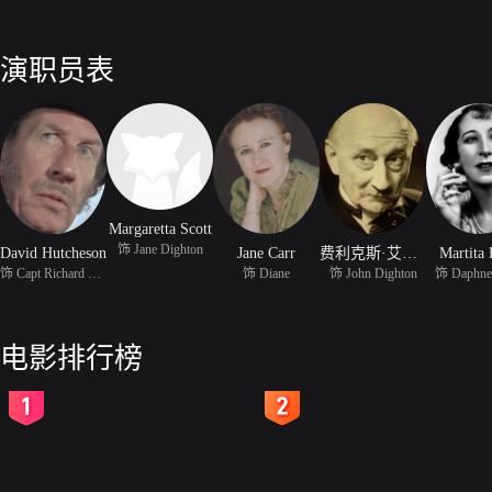
演职员表
Margaretta Scott
饰 Jane Dighton
David Hutcheson
Jane Carr
费利克斯·艾尔默
Martita
饰 Capt Richard Tracey
饰 Diane
饰 John Dighton
饰 Daphne
电影排行榜
2
3