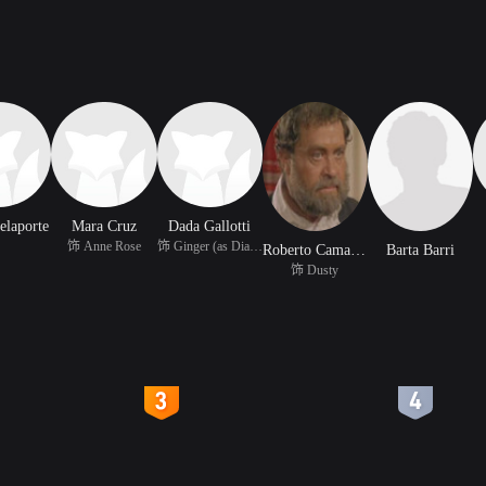
elaporte
Mara Cruz
Dada Gallotti
饰 Anne Rose
饰 Ginger (as Diana Gar
Roberto Camardiel
Barta Barri
饰 Dusty
4
5