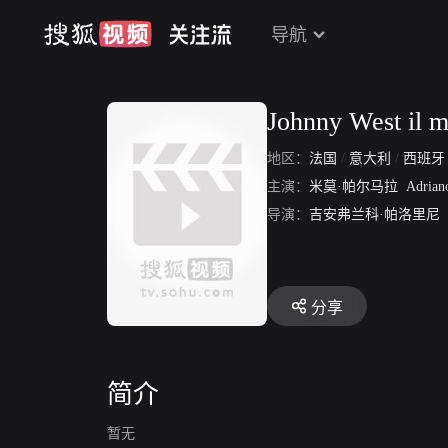
导航
Johnny West il 
地区：
法国
/
意大利
/
西班牙
主演：
米莫·帕尔马拉
Adriano M
导演：
吉安弗兰科·帕洛里尼
分享
简介
暂无