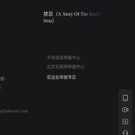
禁忌（A Story Of The South
火球（Ball 
Seas）
网络暴力有害信息举报
不良信息举报中心
12318 文化市场举报
北京互联网举报中心
算法推荐专项举报
亚运会举报专区
播+
涉历史虚无举报
版
网络谣言信息专项
涉政举报入口
涉未成年人举报
hu@sohu-inc.com
清朗自媒体乱象举报
涉民族宗教有害信息举报
清朗·生活服务类内容举报