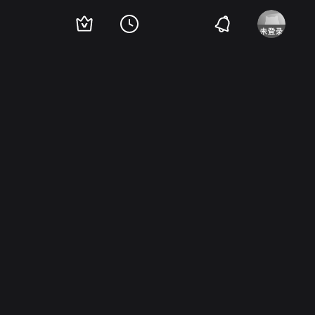
o Camardiel
Barta Barri
Bruno Arie
Spartaco Conversi