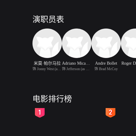
演职员表
米莫·帕尔马拉
Adriano Micantoni
Andre Bollet
Roger D
饰 Jonny West (as Dick
饰 Jefferson (as Mike A
饰 Brad McCoy
电影排行榜
2
3