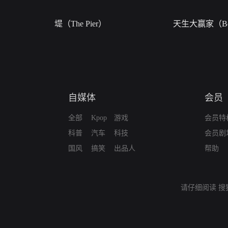
堤（The Pier）
天生大赢家（Bor
自媒体
会员
全部
Kpop
游戏
会员特
科普
汽车
科技
会员剧
国风
搞笑
出品人
帮助
请仔细阅读
搜