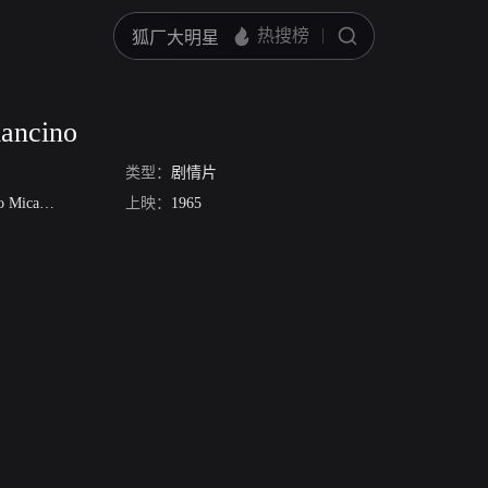
mancino
类型：
剧情片
icantoni
Andre Bollet
上映：
Roger Delaporte
1965
Mara Cruz
Dada Gallotti
Robert