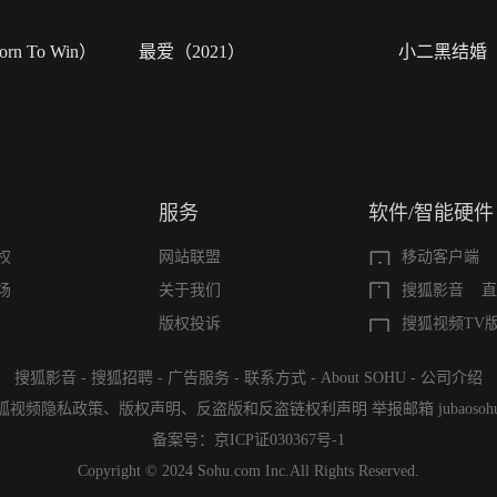
n To Win）
最爱（2021）
小二黑结婚
服务
软件/智能硬件
权
网站联盟
移动客户端
场
关于我们
搜狐影音
直
版权投诉
搜狐视频TV
搜狐影音
-
搜狐招聘
-
广告服务
-
联系方式
-
About SOHU
-
公司介绍
狐视频隐私政策
、
版权声明
、
反盗版和反盗链权利声明
举报邮箱
jubaoso
备案号：
京ICP证030367号-1
Copyright © 2024 Sohu.com Inc.All Rights Reserved.