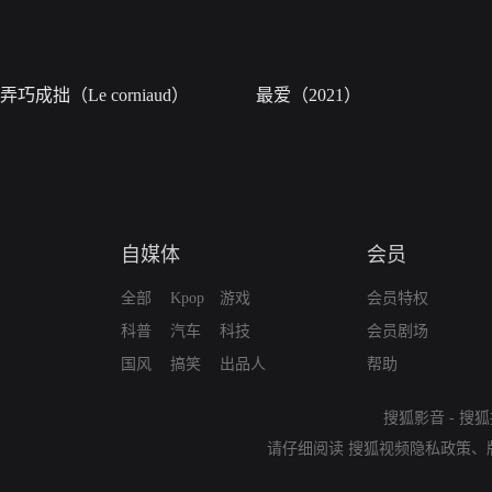
弄巧成拙（Le corniaud）
最爱（2021）
自媒体
会员
全部
Kpop
游戏
会员特权
科普
汽车
科技
会员剧场
国风
搞笑
出品人
帮助
搜狐影音
-
搜狐
请仔细阅读
搜狐视频隐私政策
、