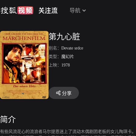
导航
第九心脏
别名：
Devate srdce
类型：
魔幻片
上映：
1978
分享
简介
有些风流花心的流浪者马尔提恩迷上了流动木偶剧团老板的女儿陶琪卡。