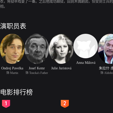
衣，将狱卒戏耍了一番。之后他成功越狱，回到木偶剧团，但受到士兵的
彻。
演职员表
Anna Málová
Ondrej Pavelka
Josef Kemr
Julie Juristová
朱拉什·
饰 Martin
饰 Toncka's Father
饰 Aldobr
电影排行榜
2
3