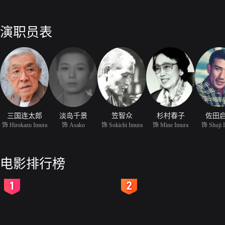
演职员表
三国连太郎
淡岛千景
笠智众
杉村春子
佐田
饰 Hirokazu Imura
饰 Asako
饰 Sokichi Imura
饰 Mine Imura
饰 Shuji 
电影排行榜
2
3