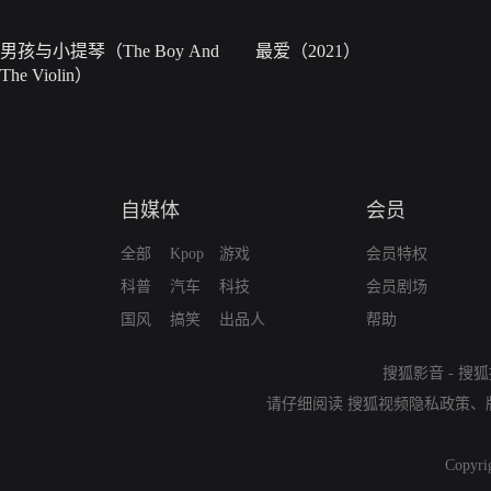
男孩与小提琴（The Boy And
最爱（2021）
The Violin）
自媒体
会员
全部
Kpop
游戏
会员特权
科普
汽车
科技
会员剧场
国风
搞笑
出品人
帮助
搜狐影音
-
搜狐
请仔细阅读
搜狐视频隐私政策
、
Copyri