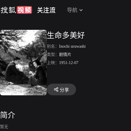
导航
生命多美好
别名：
Inochi uruwashi
类型：
剧情片
上映：
1951-12-07
分享
简介
暂无