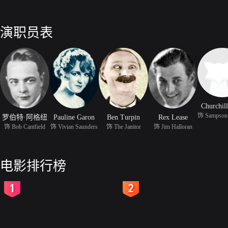
演职员表
Churchil
罗伯特·阿格纽
Pauline Garon
Ben Turpin
Rex Lease
饰 Bob Cantfield
饰 Vivian Saunders
饰 The Janitor
饰 Jim Halloran
电影排行榜
2
3