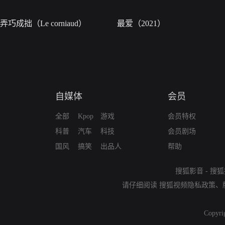
弄巧成拙（Le corniaud）
最爱（2021）
自媒体
会员
全部
Kpop
游戏
会员特权
科普
汽车
科技
会员剧场
国风
搞笑
出品人
帮助
搜狐影音
-
搜狐
请仔细阅读
搜狐视频隐私政策
、
Copyri