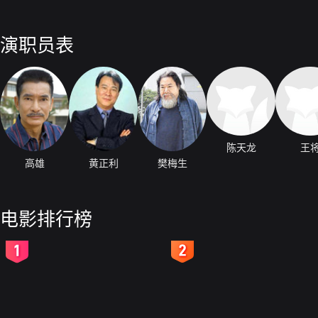
演职员表
陈天龙
王
高雄
黄正利
樊梅生
电影排行榜
2
3