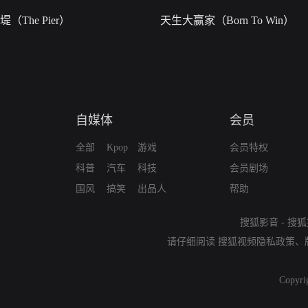
堤（The Pier）
天生大赢家（Born To Win）
自媒体
会员
全部
Kpop
游戏
会员特权
科普
汽车
科技
会员剧场
国风
搞笑
出品人
帮助
搜狐影音
-
搜狐
请仔细阅读
搜狐视频隐私政策
、
Copyri