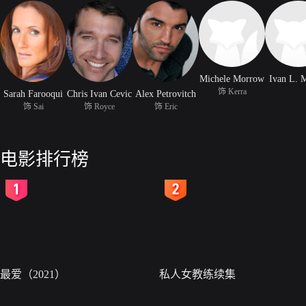
Michele Morrow
Ivan L. 
饰 Kerra
Sarah Farooqui
Chris Ivan Cevic
Alex Petrovitch
饰 Sai
饰 Royce
饰 Eric
电影排行榜
2
3
最爱（2021）
私人女教练续集