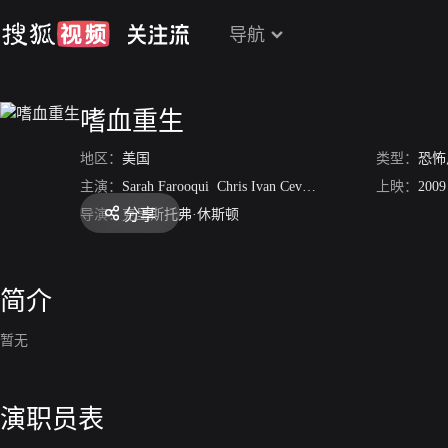
导航
嗜血重生
地区：
美国
类型：
恐怖
主演：
Sarah Farooqui
Chris Ivan Cevic
Alex Petrovitch
上映：
Mich
2009
分享
导演：
克里斯托弗·休斯顿
简介
暂无
演职员表