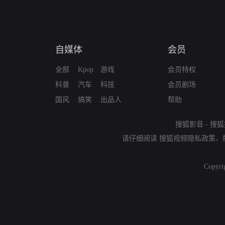
自媒体
会员
全部
Kpop
游戏
会员特权
科普
汽车
科技
会员剧场
国风
搞笑
出品人
帮助
搜狐影音
-
搜狐
请仔细阅读
搜狐视频隐私政策
、
Copyri