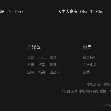
堤（The Pier）
天生大赢家（Born To Win）
自媒体
会员
全部
Kpop
游戏
会员特权
科普
汽车
科技
会员剧场
国风
搞笑
出品人
帮助
搜狐影音
-
搜狐
请仔细阅读
搜狐视频隐私政策
、
Copyri