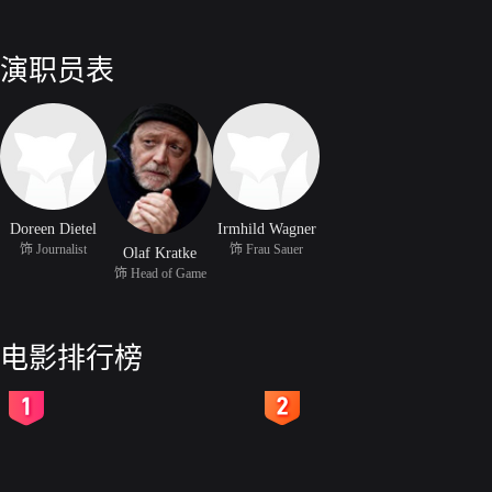
演职员表
Doreen Dietel
Irmhild Wagner
饰 Journalist
饰 Frau Sauer
Olaf Kratke
饰 Head of Game
电影排行榜
2
3