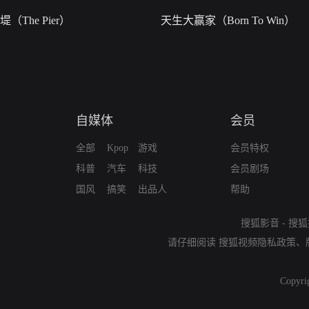
堤（The Pier）
天生大赢家（Born To Win）
自媒体
会员
全部
Kpop
游戏
会员特权
科普
汽车
科技
会员剧场
国风
搞笑
出品人
帮助
搜狐影音
-
搜狐
请仔细阅读
搜狐视频隐私政策
、
Copyri