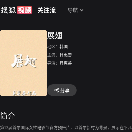
导航
展翅
地区：
韩国
主演：
具惠善
导演：
具惠善
分享
简介
第13届首尔国际女性电影节官方预告片，以首尔新村为背景，展示在平