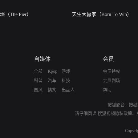
堤（The Pier）
天生大赢家（Born To Win）
自媒体
会员
全部
Kpop
游戏
会员特权
科普
汽车
科技
会员剧场
国风
搞笑
出品人
帮助
搜狐影音
-
搜狐
请仔细阅读
搜狐视频隐私政策
、
Copyri