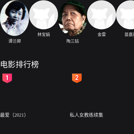
林宝娟
金雷
苗嘉
谭兰卿
陶三姑
电影排行榜
2
3
最爱（2021）
私人女教练续集