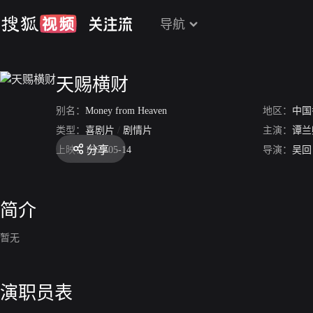
导航
天赐横财
别名：
Money from Heaven
地区：
中国
类型：
喜剧片
/
剧情片
主演：
谭兰
分享
上映：
1969-05-14
导演：
吴回
简介
暂无
演职员表