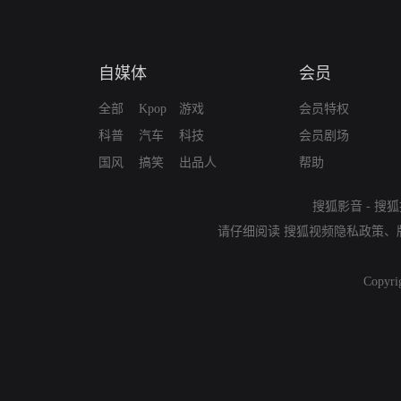
自媒体
会员
全部
Kpop
游戏
会员特权
科普
汽车
科技
会员剧场
国风
搞笑
出品人
帮助
搜狐影音
-
搜狐
请仔细阅读
搜狐视频隐私政策
、
Copyri