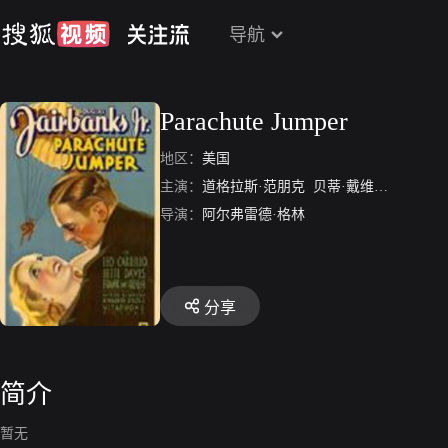
导航
Parachute Jumper
地区：
美国
主演：
道格拉斯·范朋克
贝蒂·戴维斯
弗兰克·
导演：
阿尔弗雷德·格林
分享
简介
暂无