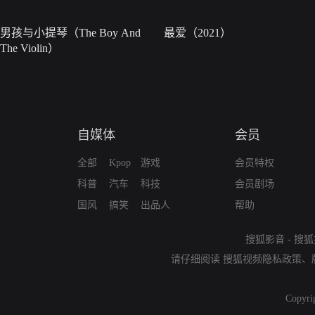
男孩与小提琴（The Boy And
最爱（2021）
The Violin）
自媒体
会员
全部
Kpop
游戏
会员特权
科普
汽车
科技
会员剧场
国风
搞笑
出品人
帮助
搜狐影音
-
搜狐
请仔细阅读
搜狐视频隐私政策
、
Copyri