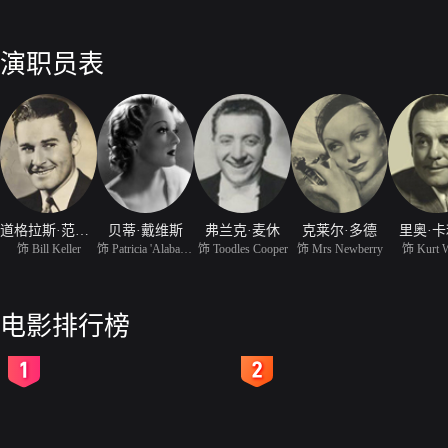
演职员表
道格拉斯·范朋克
贝蒂·戴维斯
弗兰克·麦休
克莱尔·多德
里奥·
饰 Bill Keller
饰 Patricia 'Alabama' B
饰 Toodles Cooper
饰 Mrs Newberry
饰 Kurt 
电影排行榜
2
3