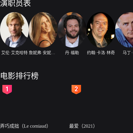
演职员表
艾伦·艾克哈特
詹妮弗·安妮斯顿
丹·福勒
约翰·卡洛·林奇
马丁
电影排行榜
2
3
弄巧成拙（Le corniaud）
最爱（2021）