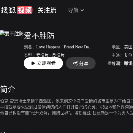
导航
爱不胜防
别名：
Love Happens
/
Brand New Day
/
Traveling
地区：
/
爱上你，
美国
类型：
爱情片
/
剧情片
主演：
艾伦
立即观看
播放源：
腾讯
分享
上映：
2009-05-07
导演：
布兰
简介
伯克·雷恩博士来到了西雅图，他来到这个盛产爱情的城市里是为了给自
手段就是要求受到过爱情创伤的人们打开自己的心灵、积极地和外界沟通
他自己也没有能“张开双臂，拥抱世界”。埃勒维兹·钱德勒是一个为男
是当她去饭店送花的时候，她却突然遇到了正在举行讲座的雷恩，而她也
鸯能救这般阴错阳差地发生一段爱情么？这会不会是上天和这两个可怜的
前进。当着两个人深爱上对方并且拥有幸福的时候，他们才恍然大悟地发