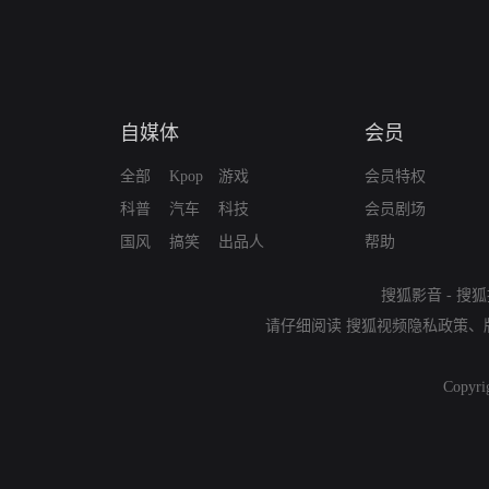
自媒体
会员
全部
Kpop
游戏
会员特权
科普
汽车
科技
会员剧场
国风
搞笑
出品人
帮助
搜狐影音
-
搜狐
请仔细阅读
搜狐视频隐私政策
、
Copyri