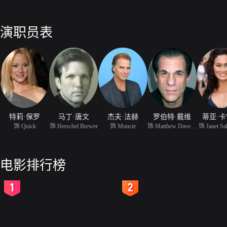
演职员表
特莉·保罗
马丁·唐文
杰夫·法赫
罗伯特·戴维
蒂亚·
饰 Quick
饰 Herschel Brewer
饰 Muncie
饰 Matthew Davenport
饰 Janet S
电影排行榜
2
3