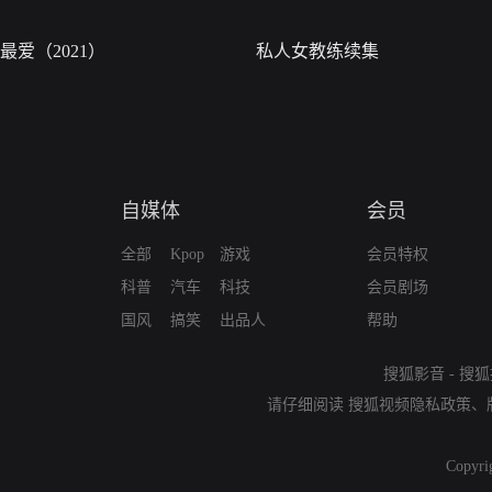
最爱（2021）
私人女教练续集
自媒体
会员
全部
Kpop
游戏
会员特权
科普
汽车
科技
会员剧场
国风
搞笑
出品人
帮助
搜狐影音
-
搜狐
请仔细阅读
搜狐视频隐私政策
、
Copyri