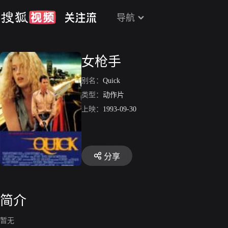
导航
女枪手
别名：
Quick
类型：
动作片
上映：
1993-09-30
分享
简介
暂无