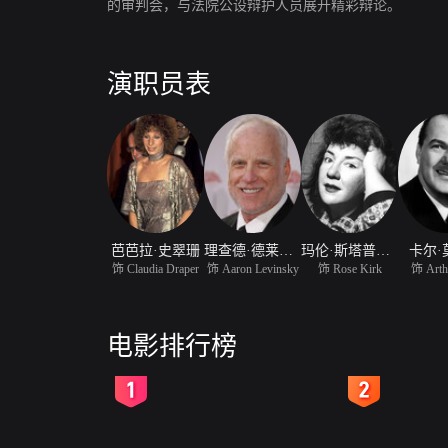
的审判会，与法院公设辩护人员展开精彩辩论。
演职员表
芭芭拉·史翠珊
理查德·德莱福斯
玛伦·斯塔普莱顿
卡尔·
饰 Claudia Draper
饰 Aaron Levinsky
饰 Rose Kirk
饰 Arth
电影排行榜
2
3