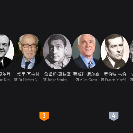
莫尔登
埃里·瓦拉赫
詹姆斯·惠特摩
莱斯利·尼尔森
罗伯特·韦伯
W
ur Kirk
饰 Dr Herbert A Morriso
饰 Judge Stanley Murdoc
饰 Allen Green
饰 Francis MacMillan
4
5