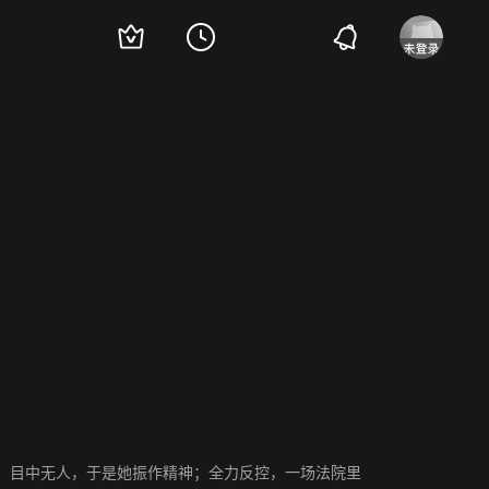
莱顿
卡尔·莫尔登
埃里·瓦拉赫
詹姆斯·惠特摩
莱斯利·尼尔森
罗伯特·
，目中无人，于是她振作精神；全力反控，一场法院里