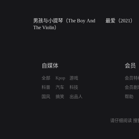
男孩与小提琴（The Boy And
最爱（2021）
The Violin）
自媒体
会员
全部
Kpop
游戏
会员特
科普
汽车
科技
会员剧
国风
搞笑
出品人
帮助
请仔细阅读
搜