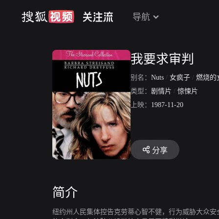
导航
我要求审判
别名：
Nuts
/
女疯子
/
燃烧的
类型：
剧情片
/
惊悚片
上映：
1987-11-20
分享
简介
纽约州人民集体控告克劳蒂心智不健，行为威胁大众安