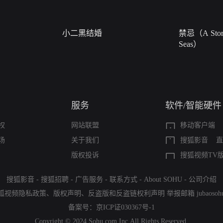
小二黑结婚
禁忌（A Story
Seas）
服务
软件/智能硬件
权
网站联盟
移动客户端
场
关于我们
搜狐影音
直
版权投诉
搜狐视频TV
搜狐影音
-
搜狐招聘
-
广告服务
-
联系方式
-
About SOHU
-
公司介绍
狐视频隐私政策
、
版权声明
、
反盗版和反盗链权利声明
举报邮箱
jubaoso
备案号：
京ICP证030367号-1
Copyright © 2024 Sohu.com Inc.All Rights Reserved.