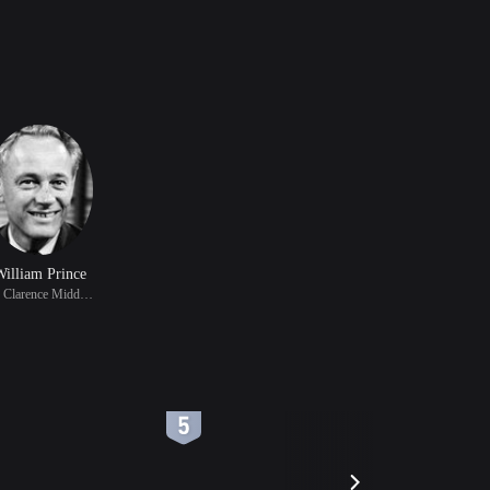
illiam Prince
饰 Clarence Middleton
6
7