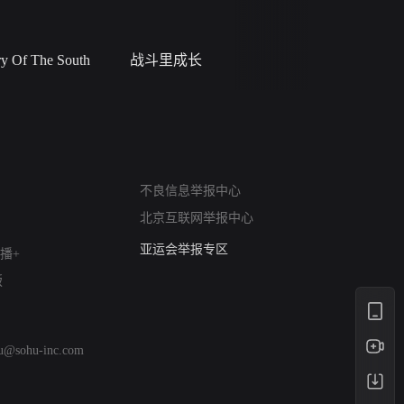
 Of The South
战斗里成长
私人女教
网络暴力有害信息举报
不良信息举报中心
12318 文化市场举报
北京互联网举报中心
算法推荐专项举报
亚运会举报专区
播+
涉历史虚无举报
版
网络谣言信息专项
涉政举报入口
涉未成年人举报
hu@sohu-inc.com
清朗自媒体乱象举报
涉民族宗教有害信息举报